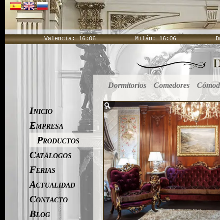
Valencia:
16:06
Milán:
16:06
D
Dormitorios
Comedores
Cómoda
Inicio
Empresa
Productos
Catálogos
Ferias
Actualidad
Contacto
Blog